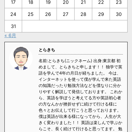
17
18
19
20
21
22
23
24
25
26
27
28
29
30
31
« 6月
とらきち
名前:とらきち(ニックネーム) 出身:東京都 初
めまして、とらきちと申します！！ 独学で英
語を学んで4年の月日が経ちました。 今は、
インターネットを使って僕が学んで来た英語
の知識だったり勉強方法などを僕なりに分か
りやすく解説して発信しております。 これか
ら、英語を学ぼうと考えてる方や英語初心者
の方なんかが挫折せずに続けて行ける様に
色々とお伝えして行こうと思っております。
僕は英語が出来る様になってから、人生が大
きく変わりました！！ 英語は楽しんで学ぶか
らこそ、長く続けて行けると思ってます。 勉