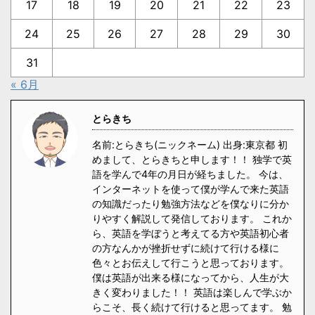
17
18
19
20
21
22
23
24
25
26
27
28
29
30
31
« 6月
とらきち
名前:とらきち(ニックネーム) 出身:東京都 初
めまして、とらきちと申します！！ 独学で英
語を学んで4年の月日が経ちました。 今は、
インターネットを使って僕が学んで来た英語
の知識だったり勉強方法などを僕なりに分か
りやすく解説して発信しております。 これか
ら、英語を学ぼうと考えてる方や英語初心者
の方なんかが挫折せずに続けて行ける様に
色々とお伝えして行こうと思っております。
僕は英語が出来る様になってから、人生が大
きく変わりました！！ 英語は楽しんで学ぶか
らこそ、長く続けて行けると思ってます。 勉