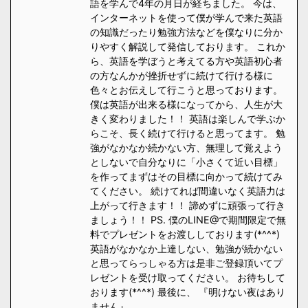
語を学んで4年の月日が経ちました。 今は、
インターネットを使って僕が学んで来た英語
の知識だったり勉強方法などを僕なりに分か
りやすく解説して発信しております。 これか
ら、英語を学ぼうと考えてる方や英語初心者
の方なんかが挫折せずに続けて行ける様に
色々とお伝えして行こうと思っております。
僕は英語が出来る様になってから、人生が大
きく変わりました！！ 英語は楽しんで学ぶか
らこそ、長く続けて行けると思ってます。 勉
強がなかなか続かない方、無理して覚えよう
としないで自分なりに「小さくて近い目標」
を作ってまずはその目標に向かって続けてみ
てください。 続けてれば間違いなく英語力は
上がって行きます！！ 諦めずに頑張って行き
ましょう！！ PS. 僕のLINE@で期間限定で無
料でプレゼントをお渡ししております(*^^*)
英語がなかなか上達しない、勉強が続かない
と思ってらっしゃる方は是非ご登録頂いてプ
レゼントを受け取ってください。 お待ちして
おります(*^^*) 最後に、 『明けない夜はあり
ません』