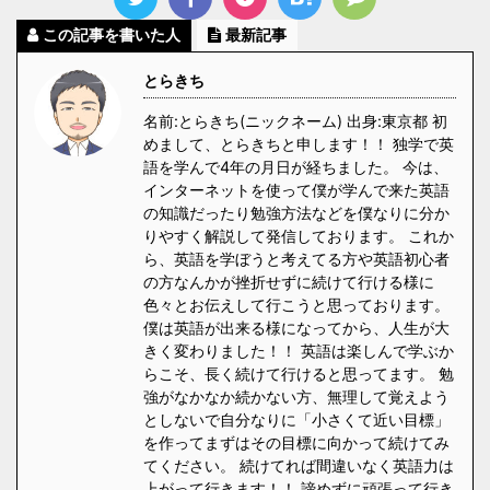
この記事を書いた人
最新記事
とらきち
名前:とらきち(ニックネーム) 出身:東京都 初
めまして、とらきちと申します！！ 独学で英
語を学んで4年の月日が経ちました。 今は、
インターネットを使って僕が学んで来た英語
の知識だったり勉強方法などを僕なりに分か
りやすく解説して発信しております。 これか
ら、英語を学ぼうと考えてる方や英語初心者
の方なんかが挫折せずに続けて行ける様に
色々とお伝えして行こうと思っております。
僕は英語が出来る様になってから、人生が大
きく変わりました！！ 英語は楽しんで学ぶか
らこそ、長く続けて行けると思ってます。 勉
強がなかなか続かない方、無理して覚えよう
としないで自分なりに「小さくて近い目標」
を作ってまずはその目標に向かって続けてみ
てください。 続けてれば間違いなく英語力は
上がって行きます！！ 諦めずに頑張って行き