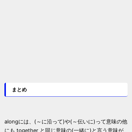
まとめ
alongには、(～に沿って)や(～伝いに)って意味の他
にも together と同じ意味の(一緒に)と言う意味が