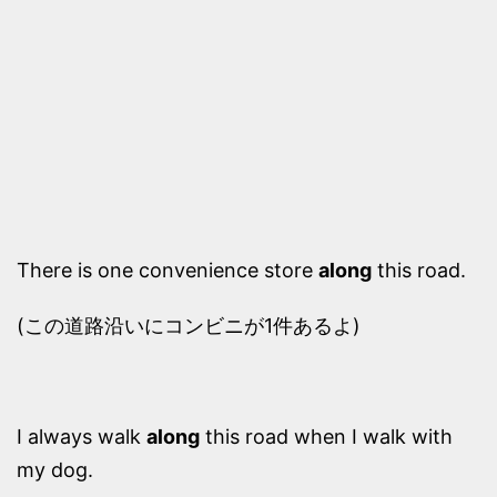
There is one convenience store
along
this road.
(この道路沿いにコンビニが1件あるよ)
I always walk
along
this road when I walk with
my dog.