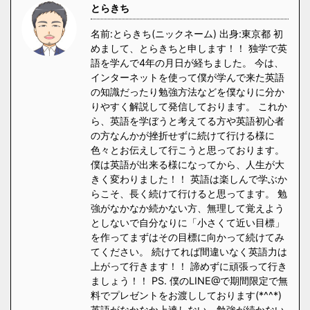
とらきち
名前:とらきち(ニックネーム) 出身:東京都 初
めまして、とらきちと申します！！ 独学で英
語を学んで4年の月日が経ちました。 今は、
インターネットを使って僕が学んで来た英語
の知識だったり勉強方法などを僕なりに分か
りやすく解説して発信しております。 これか
ら、英語を学ぼうと考えてる方や英語初心者
の方なんかが挫折せずに続けて行ける様に
色々とお伝えして行こうと思っております。
僕は英語が出来る様になってから、人生が大
きく変わりました！！ 英語は楽しんで学ぶか
らこそ、長く続けて行けると思ってます。 勉
強がなかなか続かない方、無理して覚えよう
としないで自分なりに「小さくて近い目標」
を作ってまずはその目標に向かって続けてみ
てください。 続けてれば間違いなく英語力は
上がって行きます！！ 諦めずに頑張って行き
ましょう！！ PS. 僕のLINE@で期間限定で無
料でプレゼントをお渡ししております(*^^*)
英語がなかなか上達しない、勉強が続かない