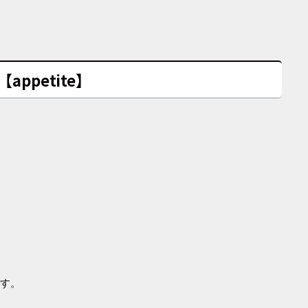
【appetite】
です。