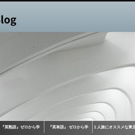
『英熟語』ゼロから学
『英単語』 ゼロから学
１人旅にオススメな東