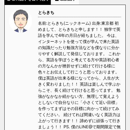
とらきち
名前:とらきち(ニックネーム) 出身:東京都 初
めまして、とらきちと申します！！ 独学で英
語を学んで4年の月日が経ちました。 今は、
インターネットを使って僕が学んで来た英語
の知識だったり勉強方法などを僕なりに分か
りやすく解説して発信しております。 これか
ら、英語を学ぼうと考えてる方や英語初心者
の方なんかが挫折せずに続けて行ける様に
色々とお伝えして行こうと思っております。
僕は英語が出来る様になってから、人生が大
きく変わりました！！ 英語は楽しんで学ぶか
らこそ、長く続けて行けると思ってます。 勉
強がなかなか続かない方、無理して覚えよう
としないで自分なりに「小さくて近い目標」
を作ってまずはその目標に向かって続けてみ
てください。 続けてれば間違いなく英語力は
上がって行きます！！ 諦めずに頑張って行き
ましょう！！ PS. 僕のLINE@で期間限定で無