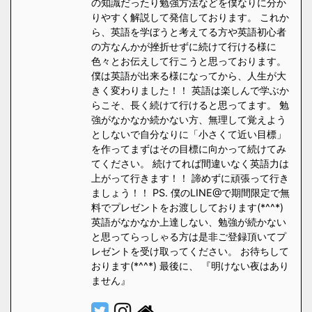
の知識だったり勉強方法などを僕なりに分か
りやすく解説して発信しております。 これか
ら、英語を学ぼうと考えてる方や英語初心者
の方なんかが挫折せずに続けて行ける様に
色々とお伝えして行こうと思っております。
僕は英語が出来る様になってから、人生が大
きく変わりました！！ 英語は楽しんで学ぶか
らこそ、長く続けて行けると思ってます。 勉
強がなかなか続かない方、無理して覚えよう
としないで自分なりに「小さくて近い目標」
を作ってまずはその目標に向かって続けてみ
てください。 続けてれば間違いなく英語力は
上がって行きます！！ 諦めずに頑張って行き
ましょう！！ PS. 僕のLINE@で期間限定で無
料でプレゼントをお渡ししております(*^^*)
英語がなかなか上達しない、勉強が続かない
と思ってらっしゃる方は是非ご登録頂いてプ
レゼントを受け取ってください。 お待ちして
おります(*^^*) 最後に、 『明けない夜はあり
ません』