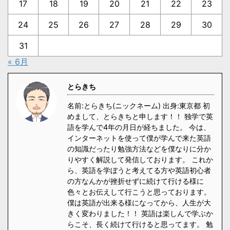
17
18
19
20
21
22
23
24
25
26
27
28
29
30
31
« 6月
とらきち
名前:とらきち(ニックネーム) 出身:東京都 初
めまして、とらきちと申します！！ 独学で英
語を学んで4年の月日が経ちました。 今は、
インターネットを使って僕が学んで来た英語
の知識だったり勉強方法などを僕なりに分か
りやすく解説して発信しております。 これか
ら、英語を学ぼうと考えてる方や英語初心者
の方なんかが挫折せずに続けて行ける様に
色々とお伝えして行こうと思っております。
僕は英語が出来る様になってから、人生が大
きく変わりました！！ 英語は楽しんで学ぶか
らこそ、長く続けて行けると思ってます。 勉