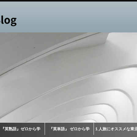
『英熟語』ゼロから学
『英単語』 ゼロから学
１人旅にオススメな東