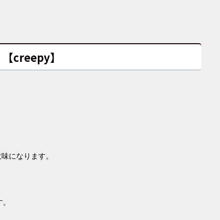
【creepy】
意味になります。
す。