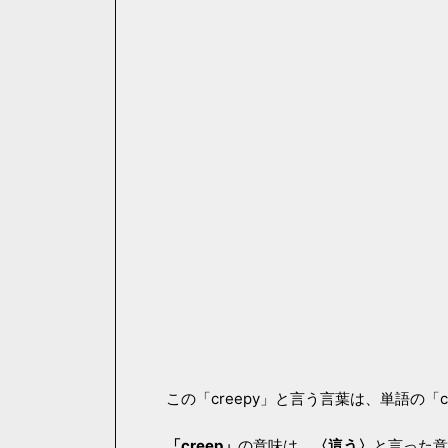
この「creepy」と言う言葉は、単語の「
「creep」
の意味は、
〈這う〉
と言った意