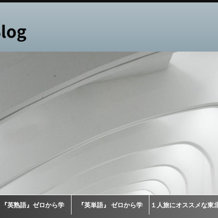
『英熟語』ゼロから学
『英単語』 ゼロから学
１人旅にオススメな東