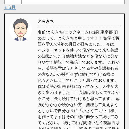
« 6月
とらきち
名前:とらきち(ニックネーム) 出身:東京都 初
めまして、とらきちと申します！！ 独学で英
語を学んで4年の月日が経ちました。 今は、
インターネットを使って僕が学んで来た英語
の知識だったり勉強方法などを僕なりに分か
りやすく解説して発信しております。 これか
ら、英語を学ぼうと考えてる方や英語初心者
の方なんかが挫折せずに続けて行ける様に
色々とお伝えして行こうと思っております。
僕は英語が出来る様になってから、人生が大
きく変わりました！！ 英語は楽しんで学ぶか
らこそ、長く続けて行けると思ってます。 勉
強がなかなか続かない方、無理して覚えよう
としないで自分なりに「小さくて近い目標」
を作ってまずはその目標に向かって続けてみ
てください。 続けてれば間違いなく英語力は
上がって行きます！！ 諦めずに頑張って行き