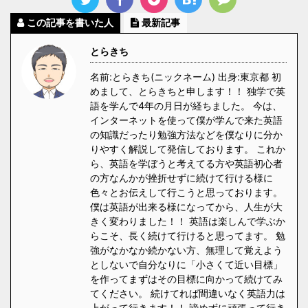
この記事を書いた人
最新記事
とらきち
名前:とらきち(ニックネーム) 出身:東京都 初
めまして、とらきちと申します！！ 独学で英
語を学んで4年の月日が経ちました。 今は、
インターネットを使って僕が学んで来た英語
の知識だったり勉強方法などを僕なりに分か
りやすく解説して発信しております。 これか
ら、英語を学ぼうと考えてる方や英語初心者
の方なんかが挫折せずに続けて行ける様に
色々とお伝えして行こうと思っております。
僕は英語が出来る様になってから、人生が大
きく変わりました！！ 英語は楽しんで学ぶか
らこそ、長く続けて行けると思ってます。 勉
強がなかなか続かない方、無理して覚えよう
としないで自分なりに「小さくて近い目標」
を作ってまずはその目標に向かって続けてみ
てください。 続けてれば間違いなく英語力は
上がって行きます！！ 諦めずに頑張って行き