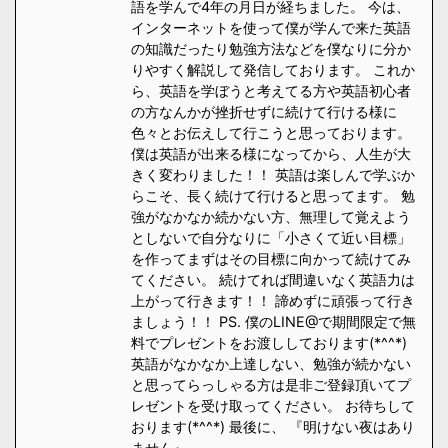
語を学んで4年の月日が経ちました。 今は、
インターネットを使って僕が学んで来た英語
の知識だったり勉強方法などを僕なりに分か
りやすく解説して発信しております。 これか
ら、英語を学ぼうと考えてる方や英語初心者
の方なんかが挫折せずに続けて行ける様に
色々とお伝えして行こうと思っております。
僕は英語が出来る様になってから、人生が大
きく変わりました！！ 英語は楽しんで学ぶか
らこそ、長く続けて行けると思ってます。 勉
強がなかなか続かない方、無理して覚えよう
としないで自分なりに「小さくて近い目標」
を作ってまずはその目標に向かって続けてみ
てください。 続けてれば間違いなく英語力は
上がって行きます！！ 諦めずに頑張って行き
ましょう！！ PS. 僕のLINE@で期間限定で無
料でプレゼントをお渡ししております(*^^*)
英語がなかなか上達しない、勉強が続かない
と思ってらっしゃる方は是非ご登録頂いてプ
レゼントを受け取ってください。 お待ちして
おります(*^^*) 最後に、 『明けない夜はあり
ません』