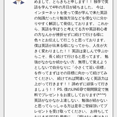
めまして、とらきちと申します！！ 独学で英
語を学んで4年の月日が経ちました。 今は、
インターネットを使って僕が学んで来た英語
の知識だったり勉強方法などを僕なりに分か
りやすく解説して発信しております。 これか
ら、英語を学ぼうと考えてる方や英語初心者
の方なんかが挫折せずに続けて行ける様に
色々とお伝えして行こうと思っております。
僕は英語が出来る様になってから、人生が大
きく変わりました！！ 英語は楽しんで学ぶか
らこそ、長く続けて行けると思ってます。 勉
強がなかなか続かない方、無理して覚えよう
としないで自分なりに「小さくて近い目標」
を作ってまずはその目標に向かって続けてみ
てください。 続けてれば間違いなく英語力は
上がって行きます！！ 諦めずに頑張って行き
ましょう！！ PS. 僕のLINE@で期間限定で無
料でプレゼントをお渡ししております(*^^*)
英語がなかなか上達しない、勉強が続かない
と思ってらっしゃる方は是非ご登録頂いてプ
レゼントを受け取ってください。 お待ちして
おります(*^^*) 最後に、 『明けない夜はあり