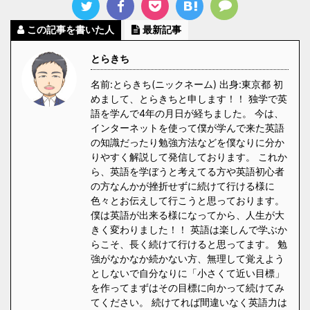
この記事を書いた人
最新記事
とらきち
名前:とらきち(ニックネーム) 出身:東京都 初
めまして、とらきちと申します！！ 独学で英
語を学んで4年の月日が経ちました。 今は、
インターネットを使って僕が学んで来た英語
の知識だったり勉強方法などを僕なりに分か
りやすく解説して発信しております。 これか
ら、英語を学ぼうと考えてる方や英語初心者
の方なんかが挫折せずに続けて行ける様に
色々とお伝えして行こうと思っております。
僕は英語が出来る様になってから、人生が大
きく変わりました！！ 英語は楽しんで学ぶか
らこそ、長く続けて行けると思ってます。 勉
強がなかなか続かない方、無理して覚えよう
としないで自分なりに「小さくて近い目標」
を作ってまずはその目標に向かって続けてみ
てください。 続けてれば間違いなく英語力は