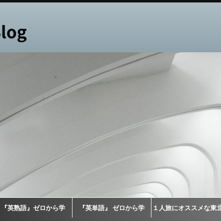
『英熟語』ゼロから学
『英単語』 ゼロから学
１人旅にオススメな東