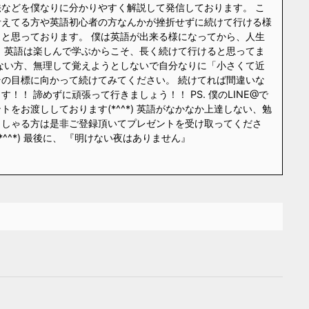
などを僕なりに分かりやすく解説して発信しております。 こ
考えてる方や英語初心者の方なんかが挫折せずに続けて行ける様
と思っております。 僕は英語が出来る様になってから、人生
 英語は楽しんで学ぶからこそ、長く続けて行けると思ってま
ない方、無理して覚えようとしないで自分なりに「小さくて近
の目標に向かって続けてみてください。 続けてれば間違いな
！！ 諦めずに頑張って行きましょう！！ PS. 僕のLINE@で
をお渡ししております(*^^*) 英語がなかなか上達しない、勉
っしゃる方は是非ご登録頂いてプレゼントを受け取ってくださ
*^^*) 最後に、 『明けない夜はありません』