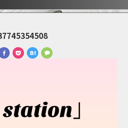
ぶ！！
ぶ！！
宿
37745354508