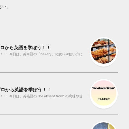
さい。
 ゼロから英語を学ぼう！！
！ 今日は、英単語の「bakery」の意味や使い方に
味？ ゼロから英語を学ぼう！！
日は、英熟語の "be absent from" の意味や使