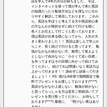
語を学んで4年の月日が経ちました。 今は、
インターネットを使って僕が学んで来た英語
の知識だったり勉強方法などを僕なりに分か
りやすく解説して発信しております。 これか
ら、英語を学ぼうと考えてる方や英語初心者
の方なんかが挫折せずに続けて行ける様に
色々とお伝えして行こうと思っております。
僕は英語が出来る様になってから、人生が大
きく変わりました！！ 英語は楽しんで学ぶか
らこそ、長く続けて行けると思ってます。 勉
強がなかなか続かない方、無理して覚えよう
としないで自分なりに「小さくて近い目標」
を作ってまずはその目標に向かって続けてみ
てください。 続けてれば間違いなく英語力は
上がって行きます！！ 諦めずに頑張って行き
ましょう！！ PS. 僕のLINE@で期間限定で無
料でプレゼントをお渡ししております(*^^*)
英語がなかなか上達しない、勉強が続かない
と思ってらっしゃる方は是非ご登録頂いてプ
レゼントを受け取ってください。 お待ちして
おります(*^^*) 最後に、 『明けない夜はあり
ません』