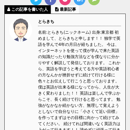
この記事を書いた人
最新記事
とらきち
名前:とらきち(ニックネーム) 出身:東京都 初
めまして、とらきちと申します！！ 独学で英
語を学んで4年の月日が経ちました。 今は、
インターネットを使って僕が学んで来た英語
の知識だったり勉強方法などを僕なりに分か
りやすく解説して発信しております。 これか
ら、英語を学ぼうと考えてる方や英語初心者
の方なんかが挫折せずに続けて行ける様に
色々とお伝えして行こうと思っております。
僕は英語が出来る様になってから、人生が大
きく変わりました！！ 英語は楽しんで学ぶか
らこそ、長く続けて行けると思ってます。 勉
強がなかなか続かない方、無理して覚えよう
としないで自分なりに「小さくて近い目標」
を作ってまずはその目標に向かって続けてみ
てください。 続けてれば間違いなく英語力は
上がって行きます！！ 諦めずに頑張って行き