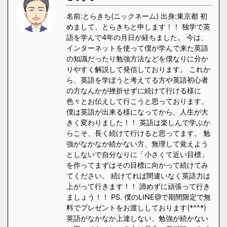
名前:とらきち(ニックネーム) 出身:東京都 初
めまして、とらきちと申します！！ 独学で英
語を学んで4年の月日が経ちました。 今は、
インターネットを使って僕が学んで来た英語
の知識だったり勉強方法などを僕なりに分か
りやすく解説して発信しております。 これか
ら、英語を学ぼうと考えてる方や英語初心者
の方なんかが挫折せずに続けて行ける様に
色々とお伝えして行こうと思っております。
僕は英語が出来る様になってから、人生が大
きく変わりました！！ 英語は楽しんで学ぶか
らこそ、長く続けて行けると思ってます。 勉
強がなかなか続かない方、無理して覚えよう
としないで自分なりに「小さくて近い目標」
を作ってまずはその目標に向かって続けてみ
てください。 続けてれば間違いなく英語力は
上がって行きます！！ 諦めずに頑張って行き
ましょう！！ PS. 僕のLINE@で期間限定で無
料でプレゼントをお渡ししております(*^^*)
英語がなかなか上達しない、勉強が続かない