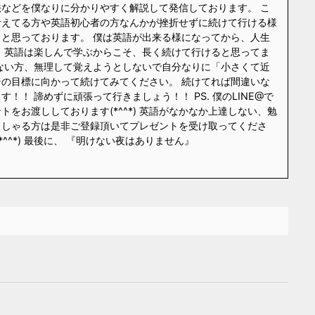
などを僕なりに分かりやすく解説して発信しております。 こ
考えてる方や英語初心者の方なんかが挫折せずに続けて行ける様
と思っております。 僕は英語が出来る様になってから、人生
 英語は楽しんで学ぶからこそ、長く続けて行けると思ってま
ない方、無理して覚えようとしないで自分なりに「小さくて近
の目標に向かって続けてみてください。 続けてれば間違いな
！！ 諦めずに頑張って行きましょう！！ PS. 僕のLINE@で
をお渡ししております(*^^*) 英語がなかなか上達しない、勉
っしゃる方は是非ご登録頂いてプレゼントを受け取ってくださ
*^^*) 最後に、 『明けない夜はありません』