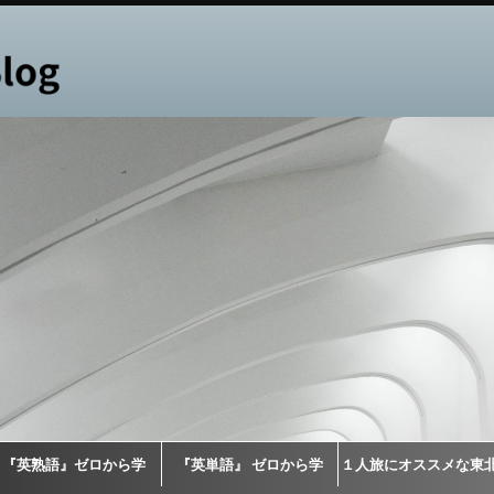
『英熟語』ゼロから学
『英単語』 ゼロから学
１人旅にオススメな東