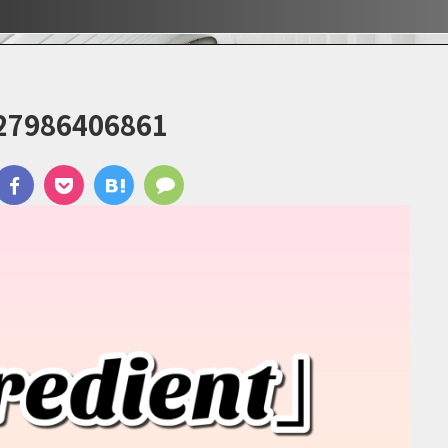
ぶ！！
ぶ！！
宿
27986406861