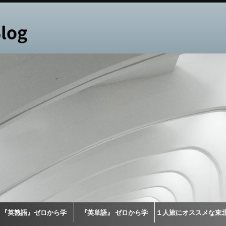
『英熟語』ゼロから学
『英単語』 ゼロから学
１人旅にオススメな東