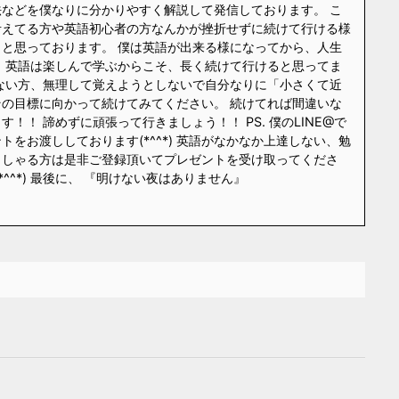
などを僕なりに分かりやすく解説して発信しております。 こ
考えてる方や英語初心者の方なんかが挫折せずに続けて行ける様
と思っております。 僕は英語が出来る様になってから、人生
 英語は楽しんで学ぶからこそ、長く続けて行けると思ってま
ない方、無理して覚えようとしないで自分なりに「小さくて近
の目標に向かって続けてみてください。 続けてれば間違いな
！！ 諦めずに頑張って行きましょう！！ PS. 僕のLINE@で
をお渡ししております(*^^*) 英語がなかなか上達しない、勉
っしゃる方は是非ご登録頂いてプレゼントを受け取ってくださ
*^^*) 最後に、 『明けない夜はありません』