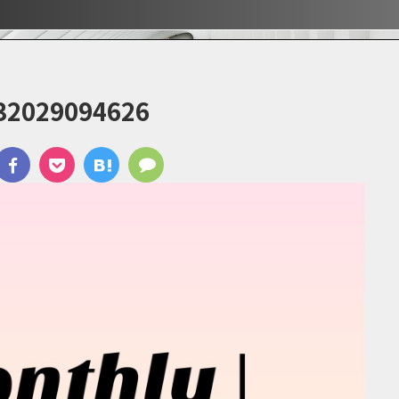
ぶ！！
ぶ！！
宿
32029094626