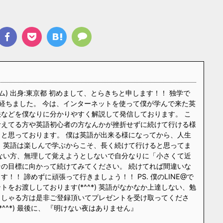
ム) 出身:東京都 初めまして、とらきちと申します！！ 独学で
経ちました。 今は、インターネットを使って僕が学んで来た英
などを僕なりに分かりやすく解説して発信しております。 こ
考えてる方や英語初心者の方なんかが挫折せずに続けて行ける様
と思っております。 僕は英語が出来る様になってから、人生
 英語は楽しんで学ぶからこそ、長く続けて行けると思ってま
ない方、無理して覚えようとしないで自分なりに「小さくて近
の目標に向かって続けてみてください。 続けてれば間違いな
！！ 諦めずに頑張って行きましょう！！ PS. 僕のLINE@で
をお渡ししております(*^^*) 英語がなかなか上達しない、勉
っしゃる方は是非ご登録頂いてプレゼントを受け取ってくださ
*^^*) 最後に、 『明けない夜はありません』