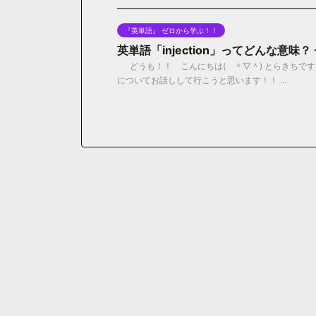
『英単語』 ゼロから学ぶ！！
英単語「injection」ってどんな意
どうも！！ こんにちは( ＾▽＾) とらきちです！！
についてお話しして行こうと思います！！ ...