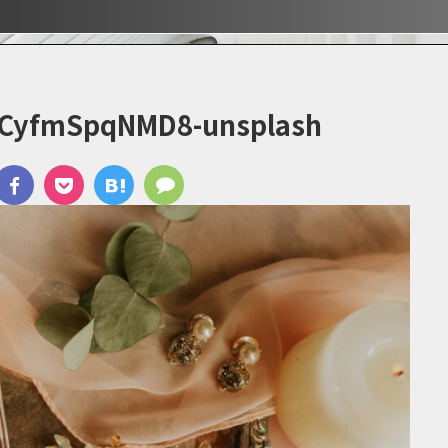
ぶ！！
ぶ！！
宿
-CyfmSpqNMD8-unsplash