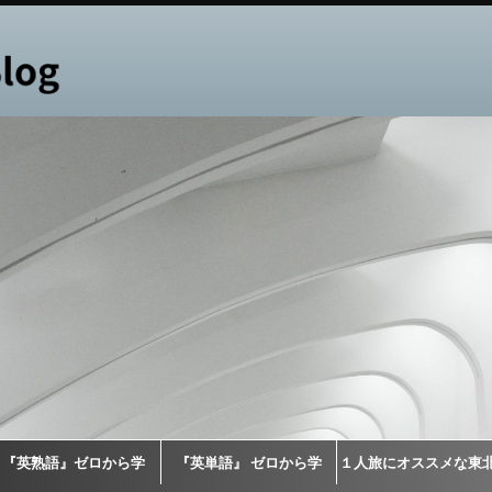
『英熟語』ゼロから学
『英単語』 ゼロから学
１人旅にオススメな東