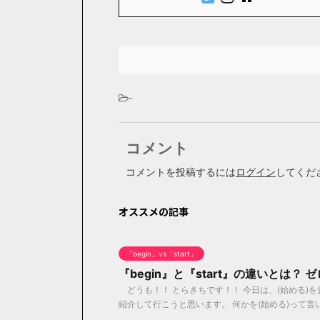
-
コメント
コメントを投稿するには
ログイン
してくだ
オススメの記事
「begin」vs「start」
『begin』と『start』の違いとは？
どうも！！ とらきちです！！ 今日は、(始める)を意味
紹介して行こうと思います。 何かを(始める)って言いた