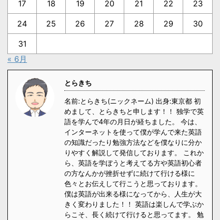
17
18
19
20
21
22
23
24
25
26
27
28
29
30
31
« 6月
とらきち
名前:とらきち(ニックネーム) 出身:東京都 初
めまして、とらきちと申します！！ 独学で英
語を学んで4年の月日が経ちました。 今は、
インターネットを使って僕が学んで来た英語
の知識だったり勉強方法などを僕なりに分か
りやすく解説して発信しております。 これか
ら、英語を学ぼうと考えてる方や英語初心者
の方なんかが挫折せずに続けて行ける様に
色々とお伝えして行こうと思っております。
僕は英語が出来る様になってから、人生が大
きく変わりました！！ 英語は楽しんで学ぶか
らこそ、長く続けて行けると思ってます。 勉