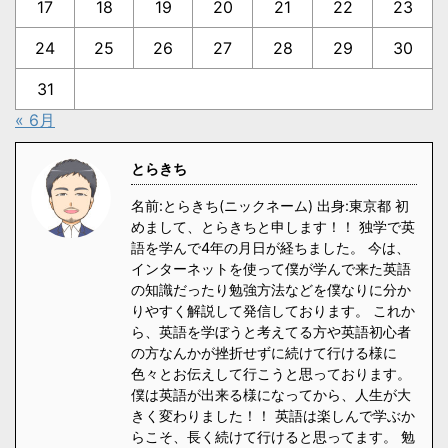
17
18
19
20
21
22
23
24
25
26
27
28
29
30
31
« 6月
とらきち
名前:とらきち(ニックネーム) 出身:東京都 初
めまして、とらきちと申します！！ 独学で英
語を学んで4年の月日が経ちました。 今は、
インターネットを使って僕が学んで来た英語
の知識だったり勉強方法などを僕なりに分か
りやすく解説して発信しております。 これか
ら、英語を学ぼうと考えてる方や英語初心者
の方なんかが挫折せずに続けて行ける様に
色々とお伝えして行こうと思っております。
僕は英語が出来る様になってから、人生が大
きく変わりました！！ 英語は楽しんで学ぶか
らこそ、長く続けて行けると思ってます。 勉