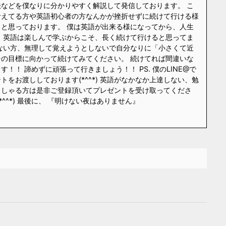
などを僕なりに分かりやすく解説して発信しております。 こ
考えてる方や英語初心者の方なんかが挫折せずに続けて行ける様
と思っております。 僕は英語が出来る様になってから、人生
 英語は楽しんで学ぶからこそ、長く続けて行けると思ってま
ない方、無理して覚えようとしないで自分なりに「小さくて近
の目標に向かって続けてみてください。 続けてれば間違いな
！！ 諦めずに頑張って行きましょう！！ PS. 僕のLINE@で
をお渡ししております(*^^*) 英語がなかなか上達しない、勉
っしゃる方は是非ご登録頂いてプレゼントを受け取ってくださ
*^^*) 最後に、 『明けない夜はありません』