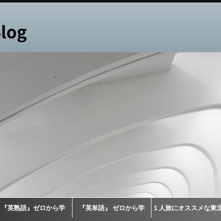
『英熟語』ゼロから学
『英単語』 ゼロから学
１人旅にオススメな東