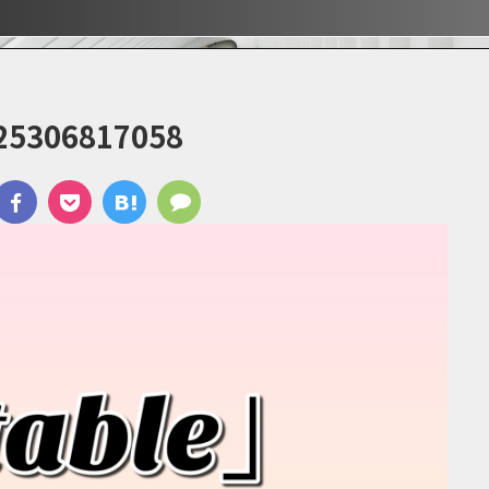
ぶ！！
ぶ！！
宿
25306817058