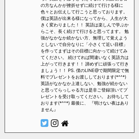
の方なんかが挫折せずに続けて行ける様に
色々とお伝えして行こうと思っております。
僕は英語が出来る様になってから、人生が大
きく変わりました！！ 英語は楽しんで学ぶか
らこそ、長く続けて行けると思ってます。 勉
強がなかなか続かない方、無理して覚えよう
としないで自分なりに「小さくて近い目標」
を作ってまずはその目標に向かって続けてみ
てください。 続けてれば間違いなく英語力は
上がって行きます！！ 諦めずに頑張って行き
ましょう！！ PS. 僕のLINE@で期間限定で無
料でプレゼントをお渡ししております(*^^*)
英語がなかなか上達しない、勉強が続かない
と思ってらっしゃる方は是非ご登録頂いてプ
レゼントを受け取ってください。 お待ちして
おります(*^^*) 最後に、 『明けない夜はあり
ません』