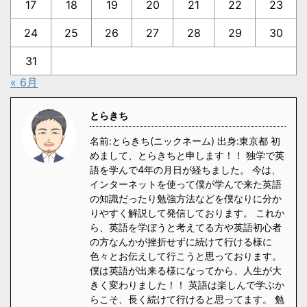
17
18
19
20
21
22
23
24
25
26
27
28
29
30
31
« 6月
とらきち
名前:とらきち(ニックネーム) 出身:東京都 初
めまして、とらきちと申します！！ 独学で英
語を学んで4年の月日が経ちました。 今は、
インターネットを使って僕が学んで来た英語
の知識だったり勉強方法などを僕なりに分か
りやすく解説して発信しております。 これか
ら、英語を学ぼうと考えてる方や英語初心者
の方なんかが挫折せずに続けて行ける様に
色々とお伝えして行こうと思っております。
僕は英語が出来る様になってから、人生が大
きく変わりました！！ 英語は楽しんで学ぶか
らこそ、長く続けて行けると思ってます。 勉