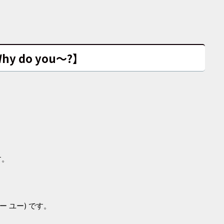
hy do you～?】
す。
ゥー ユー) です。