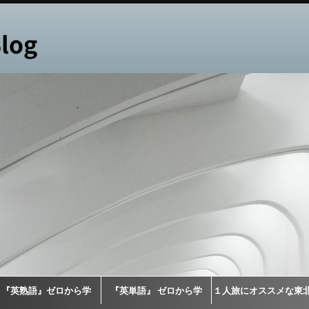
『英熟語』ゼロから学
『英単語』 ゼロから学
１人旅にオススメな東